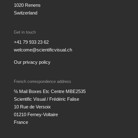
1020 Renens
Switzerland
Get in touch
+41 79 933 23 62
welcome@scientificvisual.ch
Our privacy policy
French correspondence address
℅ Mail Boxes Etc Centre MBE2535
Scientific Visual / Frédéric Falise
10 Rue de Versoix
01210 Ferney-Voltaire
France