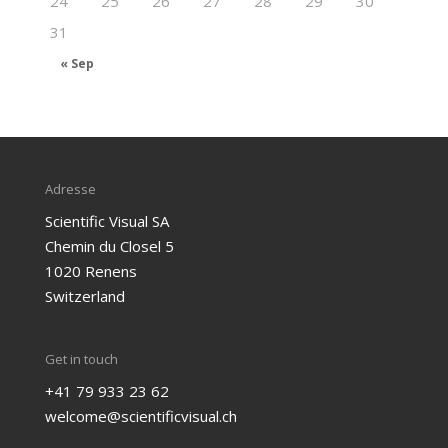
24
25
26
27
28
29
30
31
« Sep
Adresse
Scientific Visual SA
Chemin du Closel 5
1020 Renens
Switzerland
Get in touch
+41 79 933 23 62
welcome@scientificvisual.ch